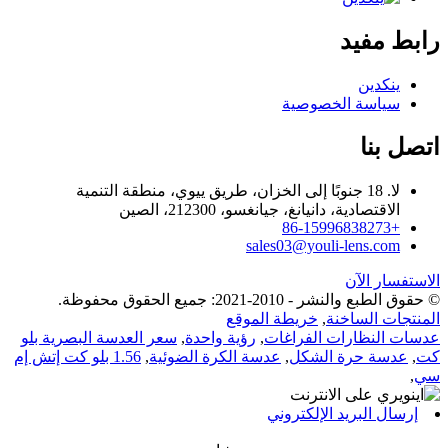
رابط مفيد
ينكدين
سياسة الخصوصية
اتصل بنا
لا. 18 جنوبًا إلى الخزان، طريق ييوي، منطقة التنمية
الاقتصادية، دانيانغ، جيانغسو، 212300، الصين
+86-15996838273
sales03@youli-lens.com
الاستفسار الآن
© حقوق الطبع والنشر - 2010-2021: جميع الحقوق محفوظة.
المنتجات الساخنة
,
خريطة الموقع
عدسات النظارات الفراغات
,
رؤية واحدة
,
سعر العدسة البصرية بلو
كت
,
عدسة حرة الشكل
,
عدسة الكرة الضوئية
,
1.56 بلو كت إتش إم
سي
,
إرسال البريد الإلكتروني