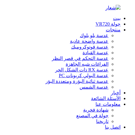
بيت
جولة VR720
منتجات
عدسة بلو بلوك
عدسة واضحة عادية
عدسة فوتوكروميك
عدسة القيادة
عدسة التحكم في قصر النظر
الفراغات شبه الجاهزة
عدسة RX ذات الشكل الحر
عدسة البولي كربونات PC
عدسة ثنائية البؤرة ومتعددة البؤر
عدسة الشمس
أخبار
الأسئلة الشائعة
معلومات عنا
شهادة فخرية
جولة في المصنع
تاريخنا
اتصل بنا