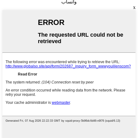
واتساب
x