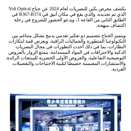
يكشف معرض بكين للبصريات لعام 2024 عن جناح Yoli Optical
الذي تم تجديده، والذي يقع في مكان أنيق في B367-B374 في
الطابق الثاني من القاعة 1، ويدعو الحضور للشروع في رحلة
اكتشاف مبهجة.
ويتميز الجناح بتصميم ذو تفكير تقدمي يدمج بشكل متناغم بين
التكنولوجيا المتطورة والجماليات الراقية، ويعرض قمة ابتكارات
النظارات، بما في ذلك أحدث التطورات في مجال البصريات
الذكية والاختراقات في المواد المستدامة. يتمتع الزوار بالعروض
التوضيحية التفاعلية، والعروض الأولى الحصرية للمنتجات الرائدة،
والاستشارات المصممة خصيصًا لتلبية الاحتياجات والتفضيلات
الفردية.