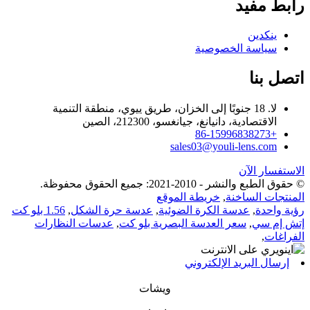
رابط مفيد
ينكدين
سياسة الخصوصية
اتصل بنا
لا. 18 جنوبًا إلى الخزان، طريق ييوي، منطقة التنمية
الاقتصادية، دانيانغ، جيانغسو، 212300، الصين
+86-15996838273
sales03@youli-lens.com
الاستفسار الآن
© حقوق الطبع والنشر - 2010-2021: جميع الحقوق محفوظة.
المنتجات الساخنة
,
خريطة الموقع
رؤية واحدة
,
عدسة الكرة الضوئية
,
عدسة حرة الشكل
,
1.56 بلو كت
إتش إم سي
,
سعر العدسة البصرية بلو كت
,
عدسات النظارات
الفراغات
,
إرسال البريد الإلكتروني
ويشات