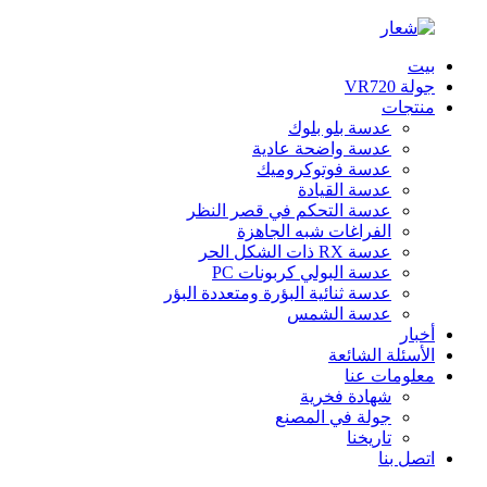
بيت
جولة VR720
منتجات
عدسة بلو بلوك
عدسة واضحة عادية
عدسة فوتوكروميك
عدسة القيادة
عدسة التحكم في قصر النظر
الفراغات شبه الجاهزة
عدسة RX ذات الشكل الحر
عدسة البولي كربونات PC
عدسة ثنائية البؤرة ومتعددة البؤر
عدسة الشمس
أخبار
الأسئلة الشائعة
معلومات عنا
شهادة فخرية
جولة في المصنع
تاريخنا
اتصل بنا